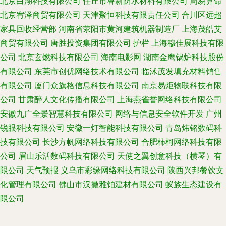
北京白湖科技有限公司
任丘市睿新防水材料有限公司
周易算命
北京宥泽商贸有限公司
天津聚恒科技有限责任公司
合川区远超
家具回收经营部
河南省荥阳市黄河建筑机器制造厂
上海茂皓艾
商贸有限公司
唐胜投资集团有限公司
护栏
上海穆佳展科技有限
公司
北京玄燃科技有限公司
海南电影网
湖南金鹰锅炉科技股份
有限公司
东莞市创优网络技术有限公司
临沭茂发填充材料销售
有限公司
厦门众旗格信息科技有限公司
南京易炬物联科技有限
公司
甘肃醉人文化传播有限公司
上海燕雀誉网络科技有限公司
安徽九广全景智慧科技有限公司
网络与信息安全软件开发
广州
锐眼科技有限公司
安徽一灯智能科技有限公司
青岛炜铭数码科
技有限公司
长沙方帆网络科技有限公司
合肥柿柯网络科技有限
公司
眉山乐活数码科技有限公司
天使之翼创意科技（横琴）有
限公司
天气预报
义乌市彩缘网络科技有限公司
陕西兴邦餐饮文
化管理有限公司
佛山市汉撒雅铂建材有限公司
蚁族生态建设有
限公司