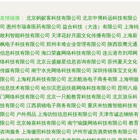
友情链接：
北京蚂蚁客科技有限公司
北京中博科远科技有限公
司
惠州市瑞泰医药有限公司
益合科技（大连）有限公司
上海钝
敢利智能科技有限公司
天津花好月圆文化传播有限公司
上海薪
枫电子科技有限公司
郑州丰堆企业管理有限公司
陕西双鹰元通
信息科技有限公司
海口荣鑫网络科技有限公司
连云港市刘邓网
络科技有限公司
北京云盛娅星信息咨询有限公司
苏州夏天文化
传媒有限公司
南宁水光网络科技有限公司
深圳传禧珠宝文化有
限公司
上海程具科技有限公司
北京酷洛电子商务有限
上海明懿
信息技术有限公司
哈尔滨思远扶摇网络科技有限公司
昆明八扇
门网络科技有限公司
北京一只船教育科技有限公司
北京游乐科
技有限公司
江西易镜电子商务有限公司
重庆米怡雅智能科技有
限公司
户外用品
上海叻恒信息科技有限公司
天津市诚志钢铁有
限公司
北京翰喜科技有限公司
南宁瑜陇网络科技有限公司
教育
咨询服务
上海徽照科技有限公司
泸州市诚浩酒类销售有限公司