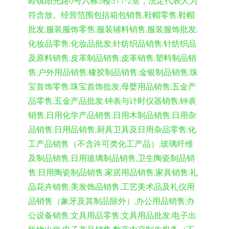
岭镇阳光路6号六栋3楼311-2室，法定代表人为
符含放。经营范围包括箱包销售;鞋帽零售;鞋帽
批发;服装服饰零售;服装辅料销售;服装服饰批发;
化妆品零售;化妆品批发;针纺织品销售;针纺织品
及原料销售;皮革制品销售;皮革销售;塑料制品销
售;户外用品销售;橡胶制品销售;金银制品销售;珠
宝首饰零售;珠宝首饰批发;母婴用品销售;五金产
品零售;五金产品批发;钟表与计时仪器销售;钟表
销售;日用化学产品销售;日用木制品销售;日用杂
品销售;日用品销售;厨具卫具及日用杂品零售;化
工产品销售（不含许可类化工产品）;玻璃纤维
及制品销售;日用玻璃制品销售;卫生陶瓷制品销
售;日用陶瓷制品销售;家居用品销售;家具销售;礼
品花卉销售;美发饰品销售;工艺美术品及礼仪用
品销售（象牙及其制品除外）;办公用品销售;办
公设备销售;文具用品零售;文具用品批发;电子出