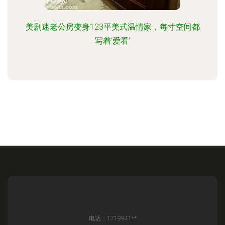
美剧迷老公房变身123平美式温情家，每寸空间都
写着‘爱看’
电话：1719941**