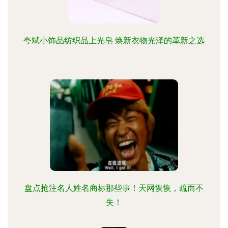
夸斌小饰品纺织品上光皂 焕新衣物光泽的革新之选
盘点抢注名人姓名商标那些事！天网恢恢，疏而不
失！