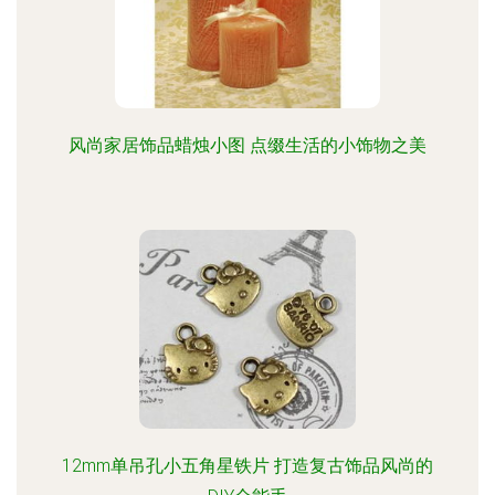
风尚家居饰品蜡烛小图 点缀生活的小饰物之美
12mm单吊孔小五角星铁片 打造复古饰品风尚的