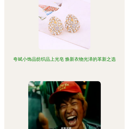
夸斌小饰品纺织品上光皂 焕新衣物光泽的革新之选