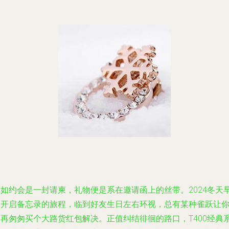
假如约会是一封请柬，礼物便是系在邀请函上的丝带。2024冬天
已开启备忘录的旅程，临到好友生日左右环视，总有某种雀跃让
不再匆匆买个大路货红包解决。正值纠结徘徊的路口，T400经典